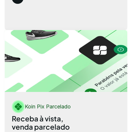
Redução de Prejuízos Financeiros
Proteção 
Koin Pix Parcelado
Receba à vista,
venda parcelado