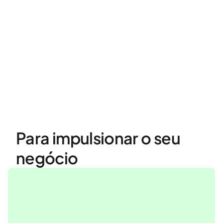
Destrava com a Koin.
Página inicial
Conheça nossas soluções
RESOURCES
Blog
Careers
Docs
Para impulsionar o seu 
About
negócio
COMMUNITY
Join